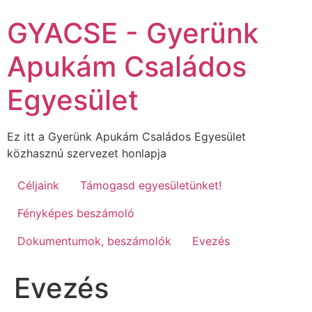
Ugrás
GYACSE - Gyerünk
a
tartalomhoz
Apukám Családos
Egyesület
Ez itt a Gyerünk Apukám Családos Egyesület
közhasznú szervezet honlapja
Céljaink
Támogasd egyesületünket!
Fényképes beszámoló
Dokumentumok, beszámolók
Evezés
Evezés