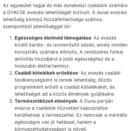
Az egyesület tagjai és más dunakeszi családok számára
a GYACSE evezési lehetőséget biztosít. A dunai evezési
lehetőség könnyű hozzáférhetősége számos
szempontból jelentőséggel bír:
Egészséges életmód támogatása
: Az evezés
kiváló kardio- és izomerősítő edzés, amely minden
korosztály számára előnyös. A rendszeres fizikai
aktivitás hozzájárul a jobb egészséghez és a
hosszabb élettartamhoz.
Családi kötelékek erősítése
: Az evezés családi
tevékenységként is remek lehetőség. Közös
programként erősíti a családi kötelékeket, és
lehetőséget ad a közös élmények gyűjtésére.
Természetközeli élmények
: A Duna partján
evezve a családok közvetlen kapcsolatba
kerülhetnek a természettel. Ez nemcsak a mentális
egészségre van jó hatással, hanem a
környezettudatosságot is növeli.