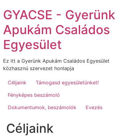
Ugrás
GYACSE - Gyerünk
a
tartalomhoz
Apukám Családos
Egyesület
Ez itt a Gyerünk Apukám Családos Egyesület
közhasznú szervezet honlapja
Céljaink
Támogasd egyesületünket!
Fényképes beszámoló
Dokumentumok, beszámolók
Evezés
Céljaink