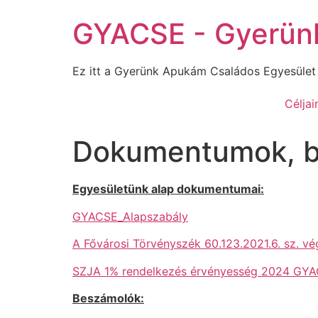
Ugrás
GYACSE - Gyerün
a
tartalomhoz
Ez itt a Gyerünk Apukám Családos Egyesület
Céljai
Dokumentumok, 
Egyesületünk alap dokumentumai:
GYACSE_Alapszabály
A Fővárosi Törvényszék 60.123.2021.6. sz. v
SZJA 1% rendelkezés érvényesség 2024 GY
Beszámolók: