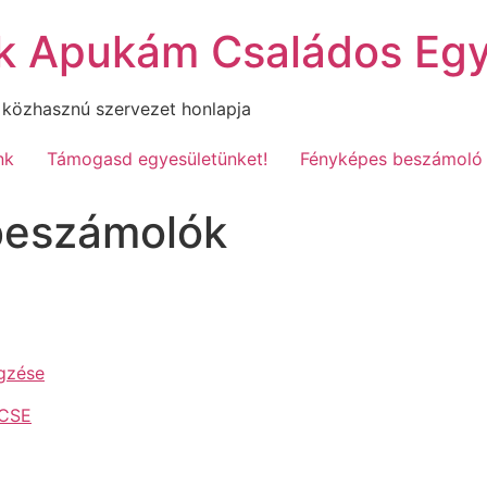
k Apukám Családos Egy
 közhasznú szervezet honlapja
nk
Támogasd egyesületünket!
Fényképes beszámoló
beszámolók
égzése
ACSE